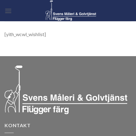
Skip
to
content
[yith_wcwl_wishlist]
KONTAKT