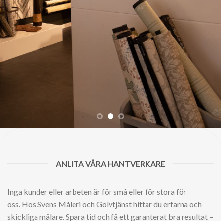
ANLITA VÅRA HANTVERKARE
Inga kunder eller arbeten är för små eller för stora för
oss. Hos Svens Måleri och Golvtjänst hittar du erfarna och
skickliga målare. Spara tid och få ett garanterat bra resultat –